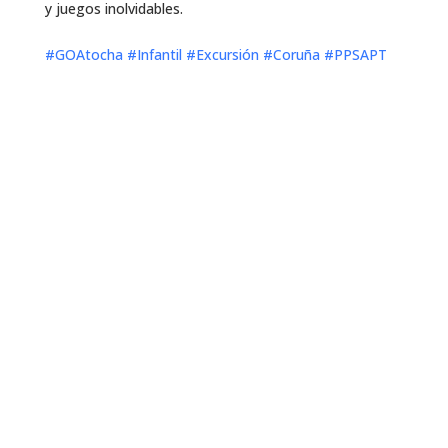
y juegos inolvidables.
#GOAtocha
#Infantil
#Excursión
#Coruña
#PPSAPT