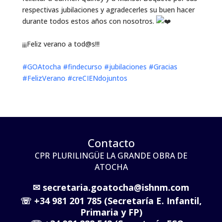
respectivas jubilaciones y agradecerles su buen hacer
durante todos estos años con nosotros.
¡¡¡Feliz verano a tod@s!!!
‎ ‎ ‎
#GOAtocha
#findecurso
#jubilaciones
#Gracias
#FelizVerano
#creCIENdojuntos
Contacto
CPR PLURILINGÜE LA GRANDE OBRA DE
ATOCHA
✉
secretaria.goatocha@ishnm.com
☏
+34 981 201 785 (Secretaría E. Infantil,
Primaria y FP)