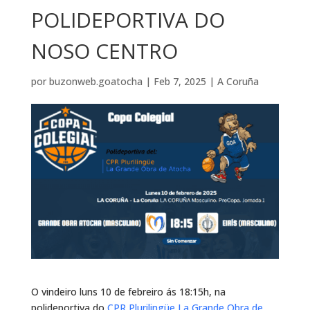
POLIDEPORTIVA DO
NOSO CENTRO
por
buzonweb.goatocha
|
Feb 7, 2025
|
A Coruña
O vindeiro luns 10 de febreiro ás 18:15h, na
polideportiva do
CPR Plurilingüe La Grande Obra de