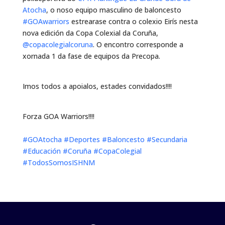
Atocha
, o noso equipo masculino de baloncesto
#GOAwarriors
estrearase contra o colexio Eirís nesta
nova edición da Copa Colexial da Coruña,
@copacolegialcoruna
. O encontro corresponde a
xornada 1 da fase de equipos da Precopa.
Imos todos a apoialos, estades convidados!!!!
Forza GOA Warriors!!!!
#GOAtocha
#Deportes
#Baloncesto
#Secundaria
#Educación
#Coruña
#CopaColegial
#TodosSomosISHNM