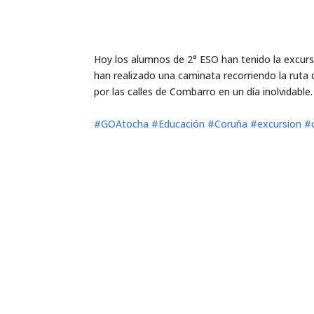
Hoy los alumnos de 2° ESO han tenido la excursió
han realizado una caminata recorriendo la rut
por las calles de Combarro en un día inolvidable.
#GOAtocha
#Educación
#Coruña
#excursion
#