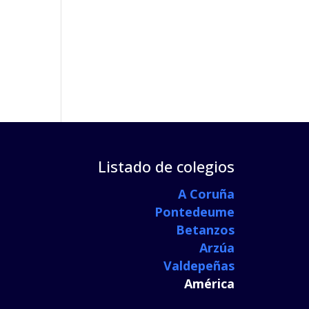
Listado de colegios
A Coruña
Pontedeume
Betanzos
Arzúa
Valdepeñas
América