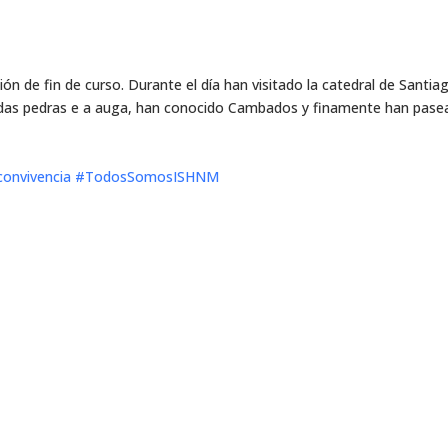
n de fin de curso. Durante el día han visitado la catedral de Santia
a das pedras e a auga, han conocido Cambados y finamente han pas
convivencia
#TodosSomosISHNM