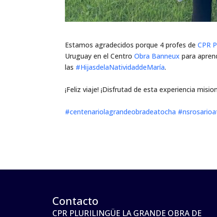
Estamos agradecidos porque 4 profes de
CPR P
Uruguay en el Centro
Obra Banneux
para aprend
las
#HijasdelaNatividaddeMaría
.
‎‎
¡Feliz viaje! ¡Disfrutad de esta experiencia misio
‎‎ ‎
#centenariolagrandeobradeatocha
#nsrosarioa
Contacto
CPR PLURILINGÜE LA GRANDE OBRA DE