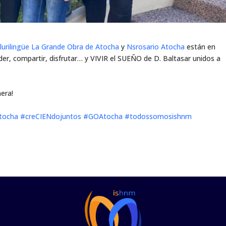
lurilingüe La Grande Obra de Atocha
y
Nsrosario Atocha
están en
er, compartir, disfrutar… y VIVIR el SUEÑO de D. Baltasar unidos a
nera!
tocha
#creCIENdojuntos
#GOAtocha
#todossomosishnm