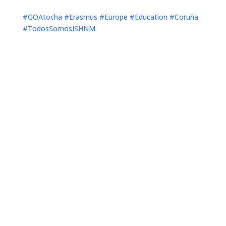
#GOAtocha
#Erasmus
#Europe
#Education
#Coruña
#TodosSomosISHNM