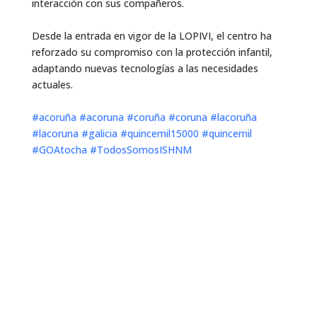
interacción con sus compañeros.
Desde la entrada en vigor de la LOPIVI, el centro ha
reforzado su compromiso con la protección infantil,
adaptando nuevas tecnologías a las necesidades
actuales.
#acoruña
#acoruna
#coruña
#coruna
#lacoruña
#lacoruna
#galicia
#quincemil15000
#quincemil
#GOAtocha
#TodosSomosISHNM