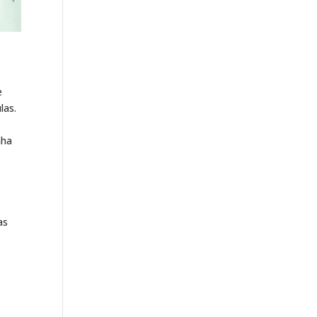
e
las.
nha
e
as