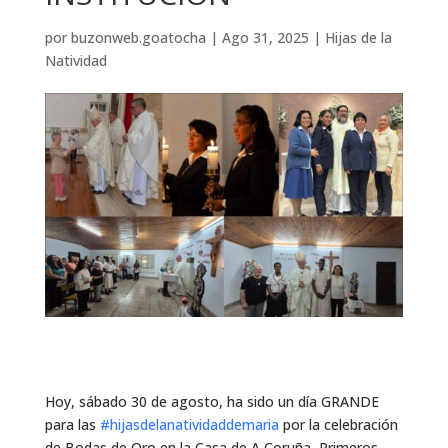
por
buzonweb.goatocha
|
Ago 31, 2025
|
Hijas de la
Natividad
Hoy, sábado 30 de agosto, ha sido un día GRANDE
para las
#hijasdelanatividaddemaria
por la celebración
de Bodas de Oro en la Casa de A Coruña, Primeros