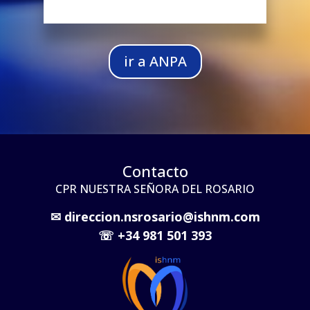
ir a ANPA
Contacto
CPR NUESTRA SEÑORA DEL ROSARIO
✉
direccion.nsrosario@ishnm.com
☏
+34 981 501 393