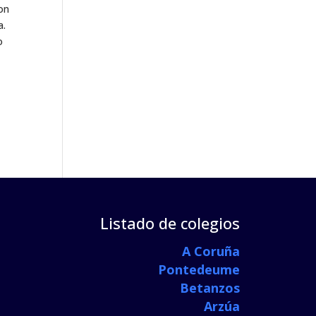
on
a.
o
Listado de colegios
A Coruña
Pontedeume
Betanzos
Arzúa