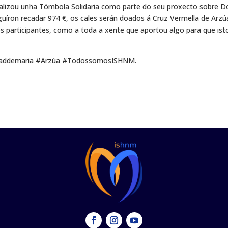
realizou unha Tómbola Solidaria como parte do seu proxecto sobre D
guíron recadar 974 €, os cales serán doados á Cruz Vermella de Arzú
 participantes, como a toda a xente que aportou algo para que ist
vidaddemaria #Arzúa #TodossomosISHNM.