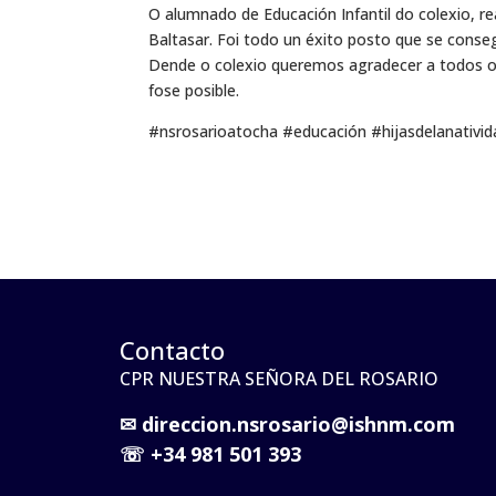
O alumnado de Educación Infantil do colexio, 
Baltasar. Foi todo un éxito posto que se conse
Dende o colexio queremos agradecer a todos os
fose posible.
#nsrosarioatocha #educación #hijasdelanati
Contacto
CPR NUESTRA SEÑORA DEL ROSARIO
✉
direccion.nsrosario@ishnm.com
☏
+34 981 501 393